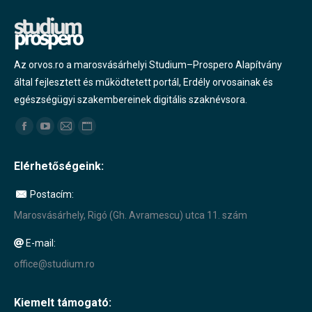
Az orvos.ro a marosvásárhelyi Studium–Prospero Alapítvány
által fejlesztett és működtetett portál, Erdély orvosainak és
egészségügyi szakembereinek digitális szaknévsora.
Find us on:
Facebook
YouTube
Mail
Website
page
page
page
page
Elérhetőségeink:
opens
opens
opens
opens
in
in
in
in
Postacím:
new
new
new
new
Marosvásárhely, Rigó (Gh. Avramescu) utca 11. szám
window
window
window
window
E-mail:
office@studium.ro
Kiemelt támogató: