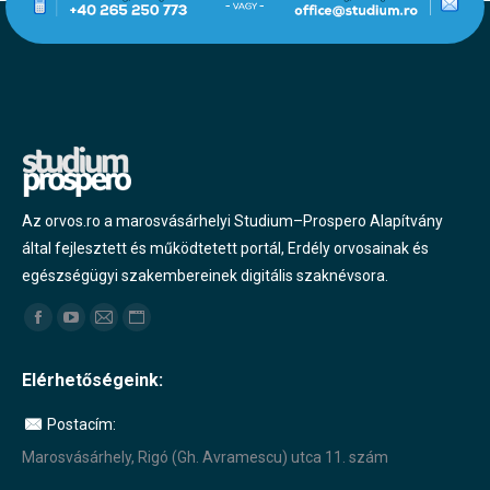
Az orvos.ro a marosvásárhelyi Studium–Prospero Alapítvány
által fejlesztett és működtetett portál, Erdély orvosainak és
egészségügyi szakembereinek digitális szaknévsora.
Find us on:
Facebook
YouTube
Mail
Website
page
page
page
page
Elérhetőségeink:
opens
opens
opens
opens
in
in
in
in
Postacím:
new
new
new
new
Marosvásárhely, Rigó (Gh. Avramescu) utca 11. szám
window
window
window
window