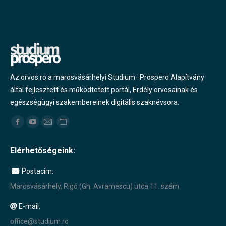
Az orvos.ro a marosvásárhelyi Studium–Prospero Alapítvány
által fejlesztett és működtetett portál, Erdély orvosainak és
egészségügyi szakembereinek digitális szaknévsora.
Find us on:
Facebook
YouTube
Mail
Website
page
page
page
page
Elérhetőségeink:
opens
opens
opens
opens
in
in
in
in
Postacím:
new
new
new
new
Marosvásárhely, Rigó (Gh. Avramescu) utca 11. szám
window
window
window
window
E-mail:
office@studium.ro