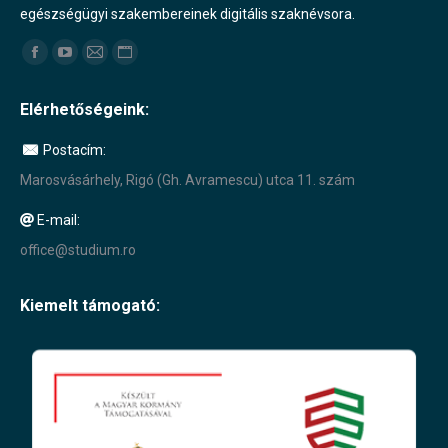
egészségügyi szakembereinek digitális szaknévsora.
Find us on:
Facebook
YouTube
Mail
Website
page
page
page
page
Elérhetőségeink:
opens
opens
opens
opens
in
in
in
in
Postacím:
new
new
new
new
Marosvásárhely, Rigó (Gh. Avramescu) utca 11. szám
window
window
window
window
E-mail:
office@studium.ro
Kiemelt támogató: