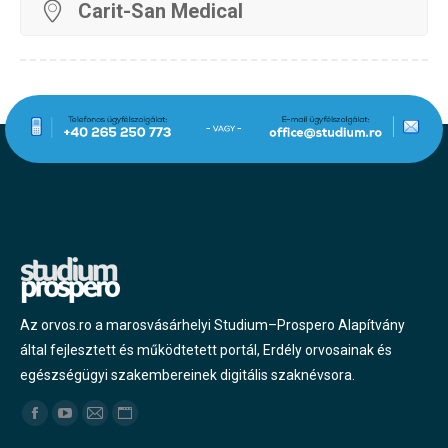
Carit-San Medical
Az orvos.ro a marosvásárhelyi Studium–Prospero Alapítvány
által fejlesztett és működtetett portál, Erdély orvosainak és
egészségügyi szakembereinek digitális szaknévsora.
Find us on:
Facebook
YouTube
Mail
Website