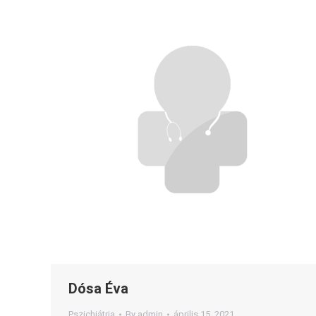
Dósa Éva
Pszichiátria
By
admin
április 15, 2021