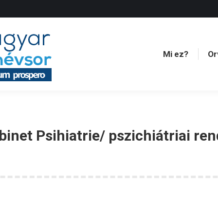
Mi ez?
Or
Mi ez?
Or
binet Psihiatrie/ pszichiátriai re