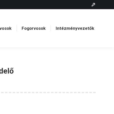
vosok
Fogorvosok
Intézményvezetők
vosok
Fogorvosok
Intézményvezetők
ndelő