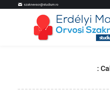
szaknevsor@studium.ro
:
Ca