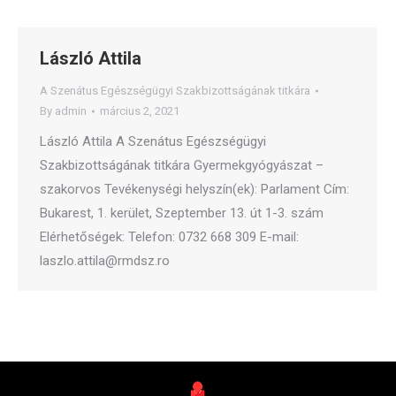
László Attila
A Szenátus Egészségügyi Szakbizottságának titkára
By
admin
március 2, 2021
László Attila A Szenátus Egészségügyi
Szakbizottságának titkára Gyermekgyógyászat –
szakorvos Tevékenységi helyszín(ek): Parlament Cím:
Bukarest, 1. kerület, Szeptember 13. út 1-3. szám
Elérhetőségek: Telefon: 0732 668 309 E-mail:
laszlo.attila@rmdsz.ro