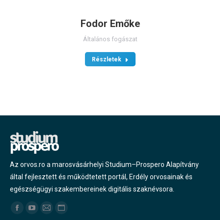
Fodor Emőke
Általános fogászat
Részletek
Az orvos.ro a marosvásárhelyi Studium–Prospero Alapítvány
által fejlesztett és működtetett portál, Erdély orvosainak és
egészségügyi szakembereinek digitális szaknévsora.
Find us on:
Facebook
YouTube
Mail
Website